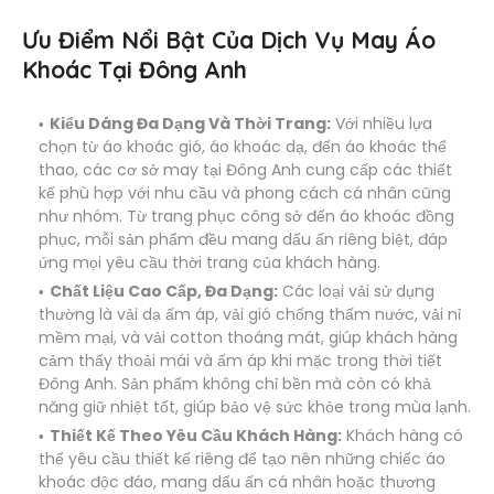
Ưu Điểm Nổi Bật Của Dịch Vụ May Áo
Khoác Tại Đông Anh
Kiểu Dáng Đa Dạng Và Thời Trang:
Với nhiều lựa
chọn từ áo khoác gió, áo khoác dạ, đến áo khoác thể
thao, các cơ sở may tại Đông Anh cung cấp các thiết
kế phù hợp với nhu cầu và phong cách cá nhân cũng
như nhóm. Từ trang phục công sở đến áo khoác đồng
phục, mỗi sản phẩm đều mang dấu ấn riêng biệt, đáp
ứng mọi yêu cầu thời trang của khách hàng.
Chất Liệu Cao Cấp, Đa Dạng:
Các loại vải sử dụng
thường là vải dạ ấm áp, vải gió chống thấm nước, vải nỉ
mềm mại, và vải cotton thoáng mát, giúp khách hàng
cảm thấy thoải mái và ấm áp khi mặc trong thời tiết
Đông Anh. Sản phẩm không chỉ bền mà còn có khả
năng giữ nhiệt tốt, giúp bảo vệ sức khỏe trong mùa lạnh.
Thiết Kế Theo Yêu Cầu Khách Hàng:
Khách hàng có
thể yêu cầu thiết kế riêng để tạo nên những chiếc áo
khoác độc đáo, mang dấu ấn cá nhân hoặc thương