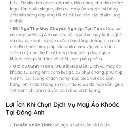
hiệu. Từ việc lựa chọn màu sắc, kiểu dáng cho đến thêm
logo, tên hoặc slogan, dịch vụ may áo khoác tại Đông
Anh sẵn sàng đáp ứng tất cả để tạo nên sản phẩm ưng
ý nhất.
Đội Ngũ Thợ May Chuyên Nghiệp, Tận Tâm:
Các cơ
sở may tại Đông Anh sở hữu đội ngũ thợ may lành nghề
và dày dạn kinh nghiệm, đảm bảo từng đường kim mũi
chỉ đều hoàn hảo, giúp sản phẩm vừa vặn và có tính
thẩm mỹ cao. Sự tỉ mỉ trong từng công đoạn giúp
khách hàng yên tâm về chất lượng sản phẩm.
Giá Cả Cạnh Tranh, Ưu Đãi Hấp Dẫn:
Dịch vụ may áo
khoác tại Đông Anh cam kết giá cả phải chăng, phù hợp
với mọi đối tượng khách hàng. Đặc biệt, với các đơn
hàng lớn, khách hàng sẽ nhận được ưu đãi hấp dẫn, giúp
tiết kiệm chi phí mà vẫn đảm bảo chất lượng.
Lợi Ích Khi Chọn Dịch Vụ May Áo Khoác
Tại Đông Anh
Tư Vấn Nhiệt Tình:
Đội ngũ tư vấn viên sẽ hỗ trợ