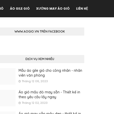
IÓ
ÁO GILE GIÓ
XƯỞNG MAY ÁO GIÓ
LIÊN HỆ
WWW.AOGIO.VN TRÊN FACEBOOK
DỊCH VỤ XEM NHIỀU
Mẫu áo gile gió cho công nhân - nhân
viên văn phòng
Tháng 12 06, 2023
Áo gió mầu đỏ may sẵn - Thiết kế in
theo yêu cầu lấy ngay
Tháng 12 02, 2023
Áo gió may sẵn mầu đen - thiết kế in