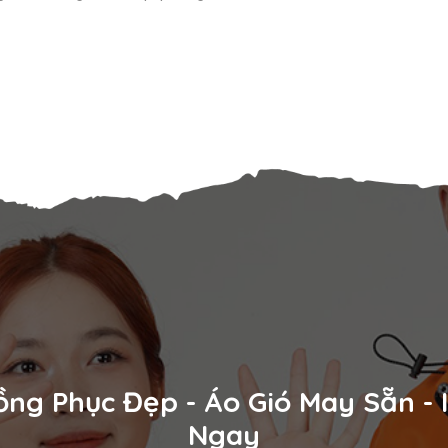
ồng Phục Đẹp - Áo Gió May Sẵn -
Ngay