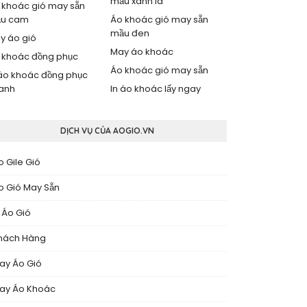
mầu xanh lá
 khoác gió may sẵn
u cam
Áo khoác gió may sẵn
mầu đen
y áo gió
May áo khoác
 khoác đồng phục
Áo khoác gió may sẵn
 áo khoác đồng phục
anh
In áo khoác lấy ngay
DỊCH VỤ CỦA AOGIO.VN
o Gile Gió
o Gió May Sẵn
n Áo Gió
hách Hàng
ay Áo Gió
ay Áo Khoác