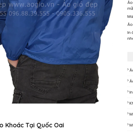
Áo
mầ
Ma
Áo
In
nh
Á
Á
I
K
M
o Khoác Tại Quốc Oai
M