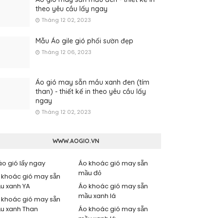
theo yêu cầu lấy ngay
Tháng 12 02, 2023
Mẫu Áo gile gió phối sườn đẹp
Tháng 12 06, 2023
Áo gió may sẵn mầu xanh đen (tím
than) - thiết kế in theo yêu cầu lấy
ngay
Tháng 12 02, 2023
WWW.AOGIO.VN
áo gió lấy ngay
Áo khoác gió may sẵn
mầu đỏ
 khoác gió may sẵn
u xanh YA
Áo khoác gió may sẵn
mầu xanh lá
 khoác gió may sẵn
u xanh Than
Áo khoác gió may sẵn