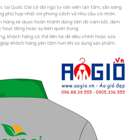
tại Quốc Oai có đội ngũ tư vấn viên tận tâm, sẵn sàng
dáng phù hợp nhất với phong cách và nhu cầu cá nhân.
 hàng sẽ được hoàn thành đúng tiến độ cam kết, đảm
 hoạt động hoặc sự kiện quan trọng.
g, khách hàng có thể liên hệ để điều chỉnh hoặc sửa
m giúp khách hàng yên tâm hơn khi sử dụng sản phẩm.