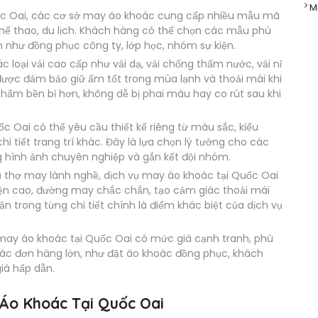
M
c Oai, các cơ sở may áo khoác cung cấp nhiều mẫu mã
thể thao, du lịch. Khách hàng có thể chọn các mẫu phù
 như đồng phục công ty, lớp học, nhóm sự kiện.
 loại vải cao cấp như vải dạ, vải chống thấm nước, vải nỉ
ợc đảm bảo giữ ấm tốt trong mùa lạnh và thoải mái khi
phẩm bền bỉ hơn, không dễ bị phai màu hay co rút sau khi
 Oai có thể yêu cầu thiết kế riêng từ màu sắc, kiểu
 tiết trang trí khác. Đây là lựa chọn lý tưởng cho các
 hình ảnh chuyên nghiệp và gắn kết đội nhóm.
ũ thợ may lành nghề, dịch vụ may áo khoác tại Quốc Oai
n cao, đường may chắc chắn, tạo cảm giác thoải mái
n trong từng chi tiết chính là điểm khác biệt của dịch vụ
may áo khoác tại Quốc Oai có mức giá cạnh tranh, phù
 các đơn hàng lớn, như đặt áo khoác đồng phục, khách
iá hấp dẫn.
 Áo Khoác Tại Quốc Oai