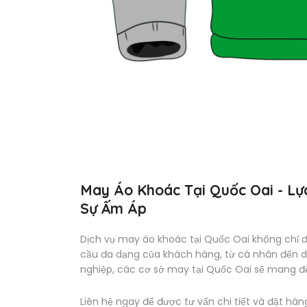
May Áo Khoác Tại Quốc Oai - L
Sự Ấm Áp
Dịch vụ may áo khoác tại Quốc Oai không chỉ
cầu đa dạng của khách hàng, từ cá nhân đến d
nghiệp, các cơ sở may tại Quốc Oai sẽ mang đ
Liên hệ ngay để được tư vấn chi tiết và đặt hà