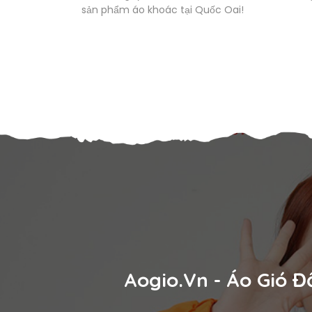
sản phẩm áo khoác tại Quốc Oai!
Aogio.vn - Áo Gió Đ