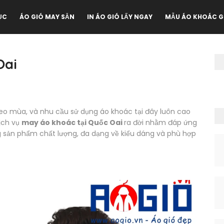
ỤC
ÁO GIÓ MAY SẴN
IN ÁO GIÓ LẤY NGAY
MẪU ÁO KHOÁC G
Oai
t theo mùa, và nhu cầu sử dụng áo khoác tại đây luôn cao
ịch vụ
may áo khoác tại Quốc Oai
ra đời nhằm đáp ứng
sản phẩm chất lượng, đa dạng về kiểu dáng và phù hợp