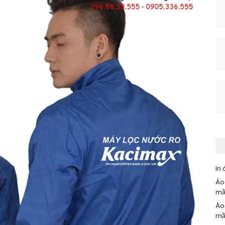
In 
Áo
mầ
Áo
mầ