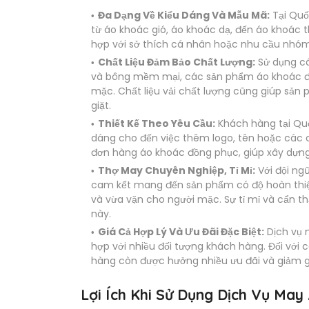
Đa Dạng Về Kiểu Dáng Và Mẫu Mã:
Tại Quố
từ áo khoác gió, áo khoác dạ, đến áo khoác 
hợp với sở thích cá nhân hoặc nhu cầu nhóm
Chất Liệu Đảm Bảo Chất Lượng:
Sử dụng các
và bông mềm mại, các sản phẩm áo khoác đư
mặc. Chất liệu vải chất lượng cũng giúp sản 
giặt.
Thiết Kế Theo Yêu Cầu:
Khách hàng tại Quốc
dáng cho đến việc thêm logo, tên hoặc các chi
đơn hàng áo khoác đồng phục, giúp xây dựng
Thợ May Chuyên Nghiệp, Tỉ Mỉ:
Với đội ng
cam kết mang đến sản phẩm có độ hoàn thiệ
và vừa vặn cho người mặc. Sự tỉ mỉ và cẩn thậ
này.
Giá Cả Hợp Lý Và Ưu Đãi Đặc Biệt:
Dịch vụ 
hợp với nhiều đối tượng khách hàng. Đối với
hàng còn được hưởng nhiều ưu đãi và giảm g
Lợi Ích Khi Sử Dụng Dịch Vụ May